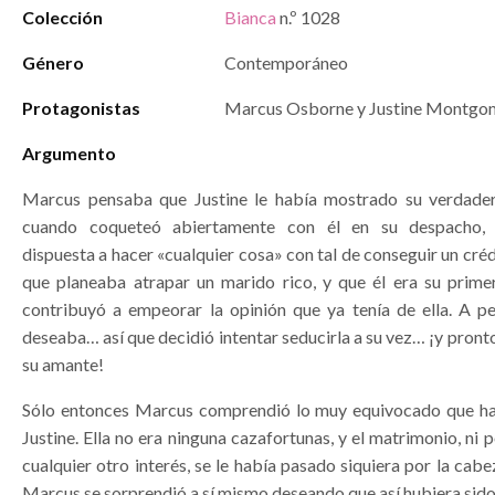
Colección
Bianca
n.º 1028
Género
Contemporáneo
Protagonistas
Marcus Osborne y Justine Montgo
Argumento
Marcus pensaba que Justine le había mostrado su verdader
cuando coqueteó abiertamente con él en su despacho, 
dispuesta a hacer «cualquier cosa» con tal de conseguir un créd
que planeaba atrapar un marido rico, y que él era su primer
contribuyó a empeorar la opinión que ya tenía de ella. A pe
deseaba… así que decidió intentar seducirla a su vez… ¡y pronto
su amante!
Sólo entonces Marcus comprendió lo muy equivocado que ha
Justine. Ella no era ninguna cazafortunas, y el matrimonio, ni p
cualquier otro interés, se le había pasado siquiera por la cabe
Marcus se sorprendió a sí mismo deseando que así hubiera sid