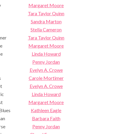
y
Margaret Moore
Tara Taylor Quinn
Sandra Marton
Stella Cameron
rner
Tara Taylor Quinn
re
Margaret Moore
ce
Linda Howard
Penny Jordan
Evelyn A. Crowe
s
Carole Mortimer
t
Evelyn A. Crowe
ic
Linda Howard
st
Margaret Moore
Blues
Kathleen Eagle
man
Barbara Faith
rse
Penny Jordan