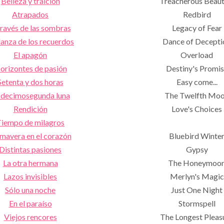
Belleza y traición
Treacherous Beaut
Atrapados
Redbird
través de las sombras
Legacy of Fear
danza de los recuerdos
Dance of Decepti
El apagón
Overload
orizontes de pasión
Destiny's Promi
Setenta y dos horas
Easy come...
 decimosegunda luna
The Twelfth Mo
Rendición
Love's Choices
iempo de milagros
mavera en el corazón
Bluebird Winte
Distintas pasiones
Gypsy
La otra hermana
The Honeymoo
Lazos invisibles
Merlyn's Magic
Sólo una noche
Just One Night
En el paraíso
Stormspell
Viejos rencores
The Longest Pleas