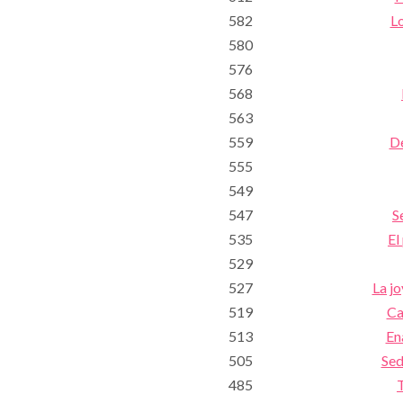
582
Lo
580
576
568
563
559
De
555
549
547
S
535
El
529
527
La jo
519
Ca
513
En
505
Sed
485