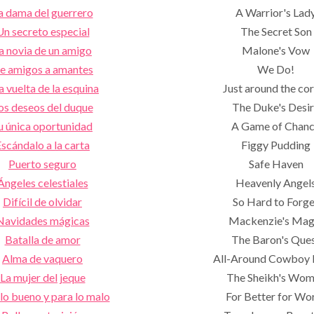
a dama del guerrero
A Warrior's Lad
Un secreto especial
The Secret Son
a novia de un amigo
Malone's Vow
e amigos a amantes
We Do!
a vuelta de la esquina
Just around the co
os deseos del duque
The Duke's Desi
u única oportunidad
A Game of Chan
scándalo a la carta
Figgy Pudding
Puerto seguro
Safe Haven
Ángeles celestiales
Heavenly Angel
Difícil de olvidar
So Hard to Forge
Navidades mágicas
Mackenzie's Mag
Batalla de amor
The Baron's Que
Alma de vaquero
All-Around Cowboy 
La mujer del jeque
The Sheikh's Wo
lo bueno y para lo malo
For Better for Wo