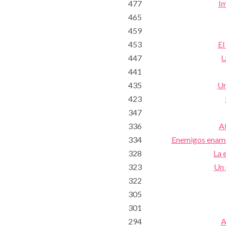
477
Im
465
459
453
El
447
U
441
435
Un
423
347
336
At
334
Enemigos enamor
328
La 
323
Un 
322
305
301
294
A