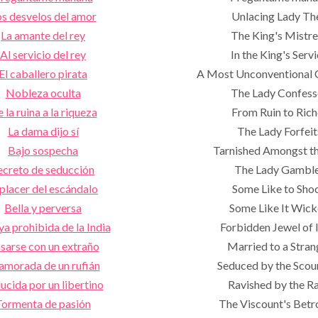
s desvelos del amor
Unlacing Lady Th
La amante del rey
The King's Mistre
Al servicio del rey
In the King's Serv
El caballero pirata
A Most Unconventional 
Nobleza oculta
The Lady Confess
 la ruina a la riqueza
From Ruin to Rich
La dama dijo sí
The Lady Forfeit
Bajo sospecha
Tarnished Amongst t
ecreto de seducción
The Lady Gambl
 placer del escándalo
Some Like to Sho
Bella y perversa
Some Like It Wic
ya prohibida de la India
Forbidden Jewel of 
sarse con un extraño
Married to a Stran
amorada de un rufián
Seduced by the Scou
ucida por un libertino
Ravished by the R
Tormenta de pasión
The Viscount's Betr