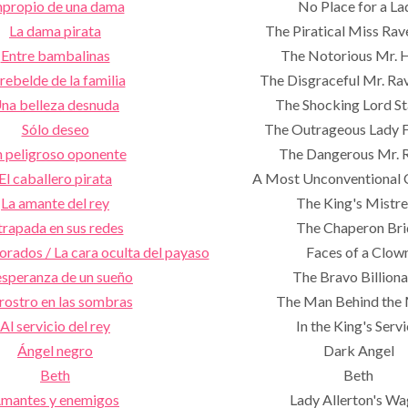
propio de una dama
No Place for a La
La dama pirata
The Piratical Miss Rav
Entre bambalinas
The Notorious Mr. 
 rebelde de la familia
The Disgraceful Mr. Ra
na belleza desnuda
The Shocking Lord S
Sólo deseo
The Outrageous Lady 
 peligroso oponente
The Dangerous Mr. 
El caballero pirata
A Most Unconventional 
La amante del rey
The King's Mistre
rapada en sus redes
The Chaperon Bri
ados / La cara oculta del payaso
Faces of a Clow
esperanza de un sueño
The Bravo Billiona
rostro en las sombras
The Man Behind the
Al servicio del rey
In the King's Serv
Ángel negro
Dark Angel
Beth
Beth
mantes y enemigos
Lady Allerton's Wa