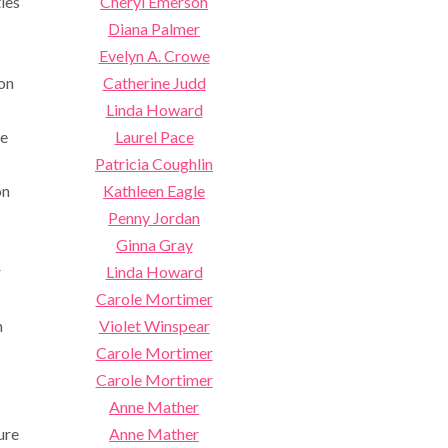
ies
Cheryl Emerson
Diana Palmer
Evelyn A. Crowe
on
Catherine Judd
Linda Howard
se
Laurel Pace
Patricia Coughlin
on
Kathleen Eagle
Penny Jordan
Ginna Gray
r
Linda Howard
Carole Mortimer
n
Violet Winspear
Carole Mortimer
Carole Mortimer
Anne Mather
ure
Anne Mather