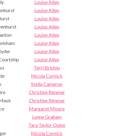
dy
Louise Allen
enhurst
Louise Allen
Hurst
Louise Allen
venhurst
Louise Allen
tanton
Louise Allen
Felsham
Louise Allen
Ryder
Louise Allen
Courtship
Louise Allen
ss
Terri Brisbin
de
Nicola Cornick
n
Stella Cameron
ire
Christine Rimmer
 Mask
Christine Rimmer
ice
Margaret Moore
Lynne Graham
Tara Taylor Quinn
ger
Nicola Cornick