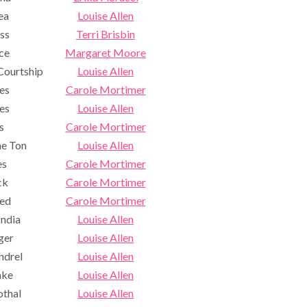
ea
Louise Allen
ss
Terri Brisbin
ice
Margaret Moore
Courtship
Louise Allen
es
Carole Mortimer
es
Louise Allen
s
Carole Mortimer
he Ton
Louise Allen
es
Carole Mortimer
ck
Carole Mortimer
ked
Carole Mortimer
India
Louise Allen
ger
Louise Allen
ndrel
Louise Allen
ake
Louise Allen
othal
Louise Allen