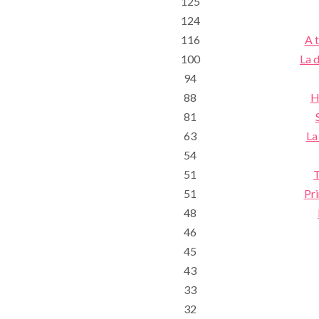
125
124
116
A 
100
La 
94
88
H
81
63
La
54
51
T
51
Pri
48
46
45
43
33
32