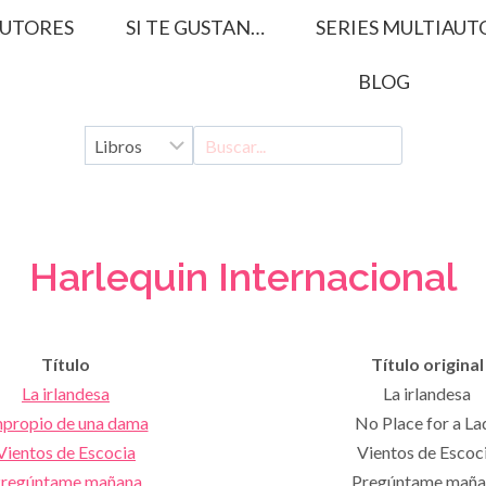
UTORES
SI TE GUSTAN…
SERIES MULTIAUT
BLOG
Harlequin Internacional
Título
Título original
La irlandesa
La irlandesa
propio de una dama
No Place for a La
Vientos de Escocia
Vientos de Escoc
regúntame mañana
Pregúntame maña