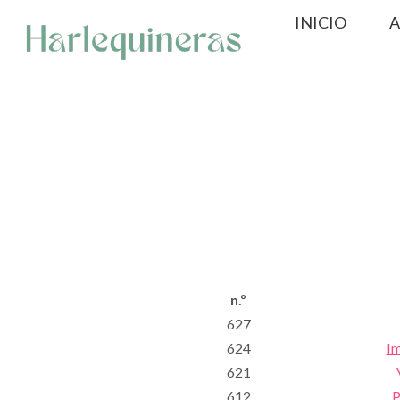
Saltar
INICIO
A
al
contenido
n.º
627
624
Im
621
612
P