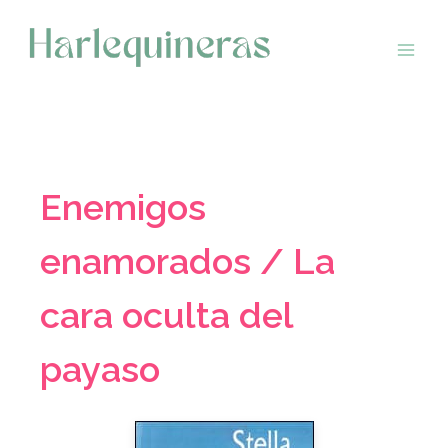
Saltar
al
contenido
Enemigos
enamorados / La
cara oculta del
payaso