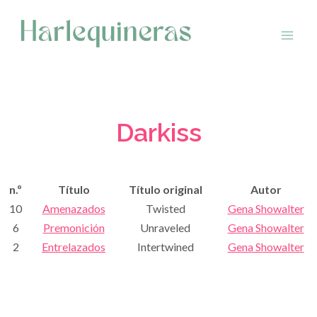
Saltar
al
contenido
Darkiss
n.º
Título
Título original
Autor
10
Amenazados
Twisted
Gena Showalter
6
Premonición
Unraveled
Gena Showalter
2
Entrelazados
Intertwined
Gena Showalter