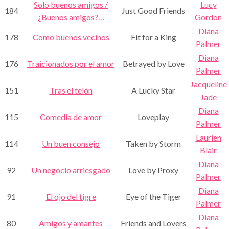
Solo buenos amigos /
Lucy
184
Just Good Friends
¿Buenos amigos?…
Gordon
Diana
178
Como buenos vecinos
Fit for a King
Palmer
Diana
176
Traicionados por el amor
Betrayed by Love
Palmer
Jacqueline
151
Tras el telón
A Lucky Star
Jade
Diana
115
Comedia de amor
Loveplay
Palmer
Laurien
114
Un buen consejo
Taken by Storm
Blair
Diana
92
Un negocio arriesgado
Love by Proxy
Palmer
Diana
91
El ojo del tigre
Eye of the Tiger
Palmer
Diana
80
Amigos y amantes
Friends and Lovers