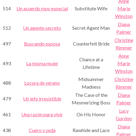
Anne
514
Un acuerdo muy especial
Substitute Wife
Marie
Winston
Diana
512
Un agente secreto
Secret Agent Man
Palmer
Christine
497
Buscando esposa
Counterfeit Bride
Rimmer
Anne
Chance at a
493
La misma mujer
Marie
Lifetime
Winston
Midsummer
Christine
488
Locura de verano
Madness
Rimmer
The Case of the
Diana
479
Un jefe irresistible
Mesmerizing Boss
Palmer
Lucy
461
Una razón para vivir
On His Honor
Gordon
Diana
438
Cuero y seda
Rawhide and Lace
Palmer