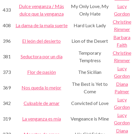
Dulce venganza / Más
My Only Love, My
Lucy
433
dulce que la venganza
Only Hate
Gordon
Christine
408
La dama de la mala suerte
Hard Luck Lady
Rimmer
Barbara
396
El león del desierto
Lion of the Desert
Faith
Temporary
Christine
381
Seductora por un día
Temptress
Rimmer
Lucy
373
Flor de pasión
The Sicilian
Gordon
The Best is Yet to
Diana
369
Nos queda lo mejor
Come
Palmer
Lucy
342
Culpable de amar
Convicted of Love
Gordon
Lucy
319
La venganza es mía
Vengeance is Mine
Gordon
Diana