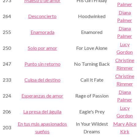
273
Maestro de amor
His Girl Friday
Palmer
Diana
264
Desconcierto
Hoodwinked
Palmer
Diana
255
Enamorada
Enamored
Palmer
Lucy
250
Solo por amor
For Love Alone
Gordon
Christine
247
Punto sin retorno
No Turning Back
Rimmer
Christine
233
Culpa del destino
Call It Fate
Rimmer
Diana
224
Esperanzas de amor
Rage of Passion
Palmer
Lucy
206
La presa del águila
Eagle's Prey
Gordon
En tus más apasionados
In Your Wildest
Mary Alice
203
sueños
Dreams
Kirk