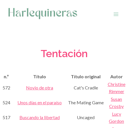
Saltar
al
contenido
Tentación
n.º
Título
Título original
Autor
Christine
572
Novio de otra
Cat's Cradle
Rimmer
Susan
524
Unos días en el paraíso
The Mating Game
Crosby
Lucy
517
Buscando la libertad
Uncaged
Gordon