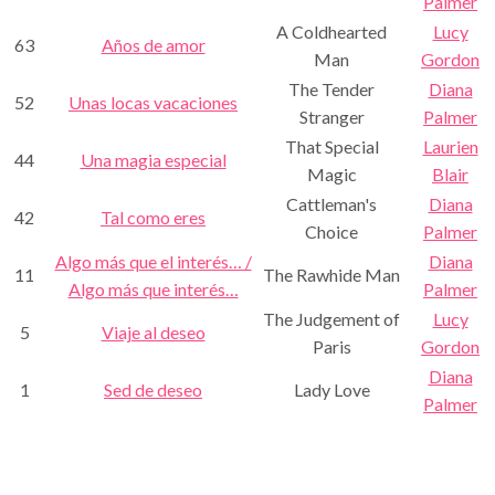
Palmer
A Coldhearted
Lucy
63
Años de amor
Man
Gordon
The Tender
Diana
52
Unas locas vacaciones
Stranger
Palmer
That Special
Laurien
44
Una magia especial
Magic
Blair
Cattleman's
Diana
42
Tal como eres
Choice
Palmer
Algo más que el interés… /
Diana
11
The Rawhide Man
Algo más que interés…
Palmer
The Judgement of
Lucy
5
Viaje al deseo
Paris
Gordon
Diana
1
Sed de deseo
Lady Love
Palmer