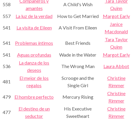
Compañeros y
Tara Taylor
558
A Child's Wish
amantes
Quinn
557
La luz de la verdad
How to Get Married
Margot Early
Janice
541
La visita de Eileen
A Visit From Eileen
Macdonald
Tara Taylor
541
Problemas íntimos
Best Friends
Quinn
541
Aguas profundas
Wade in the Water
Margot Early
La danza de los
536
The Wrong Man
Laura Abbot
deseos
El mejor de los
Scrooge and the
Christine
481
regalos
Single Girl
Rimmer
Christine
479
El hombre perfecto
Mercury Rising
Rimmer
El destino de un
His Executive
Christine
477
seductor
Sweetheart
Rimmer