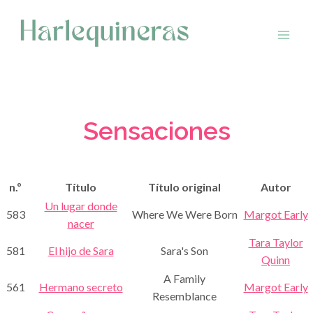
Saltar
al
contenido
Sensaciones
n.º
Título
Título original
Autor
Un lugar donde
583
Where We Were Born
Margot Early
nacer
Tara Taylor
581
El hijo de Sara
Sara's Son
Quinn
A Family
561
Hermano secreto
Margot Early
Resemblance