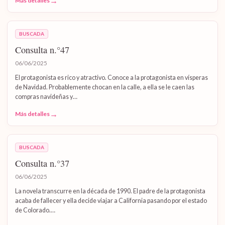
→
Más detalles
BUSCADA
Consulta n.°47
06/06/2025
El protagonista es rico y atractivo. Conoce a la protagonista en vísperas
de Navidad. Probablemente chocan en la calle, a ella se le caen las
compras navideñas y…
→
Más detalles
BUSCADA
Consulta n.°37
06/06/2025
La novela transcurre en la década de 1990. El padre de la protagonista
acaba de fallecer y ella decide viajar a California pasando por el estado
de Colorado.…