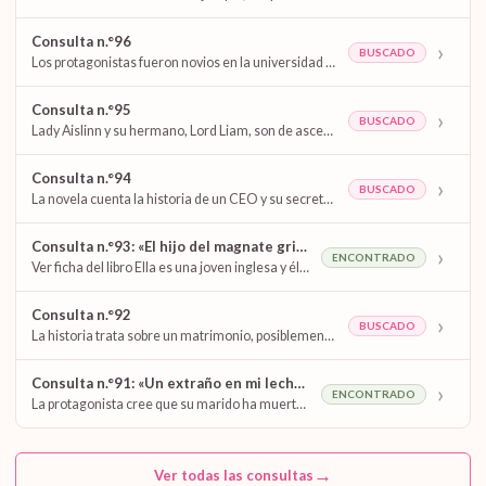
Consulta n.°96
›
BUSCADO
Los protagonistas fueron novios en la universidad o en la escuela, pero la relación no continuó porque él…
Consulta n.°95
›
BUSCADO
Lady Aislinn y su hermano, Lord Liam, son de ascendencia india y regresan a Inglaterra tras la muerte…
Consulta n.°94
›
BUSCADO
La novela cuenta la historia de un CEO y su secretaria. Los protagonistas tienen una aventura, pero él…
Consulta n.°93: «El hijo del magnate griego» de Jacqueline Baird
›
ENCONTRADO
Ver ficha del libro Ella es una joven inglesa y él, un magnate griego. La historia transcurre entre…
Consulta n.°92
›
BUSCADO
La historia trata sobre un matrimonio, posiblemente en crisis. Ambos protagonistas son abogados. La protagonista es muy consentida…
Consulta n.°91: «Un extraño en mi lecho» de Janet Dailey
›
ENCONTRADO
La protagonista cree que su marido ha muerto. Años después, él regresa. Es posible que haya estado preso…
→
Ver todas las consultas