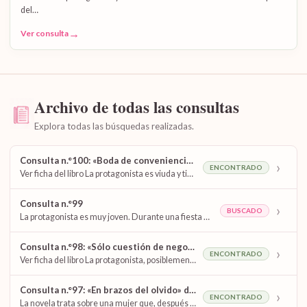
del…
→
Ver consulta
Archivo de todas las consultas
Explora todas las búsquedas realizadas.
Consulta n.°100: «Boda de conveniencia» de Emma Darcy
›
ENCONTRADO
Ver ficha del libro La protagonista es viuda y tiene un hijo de tres años. Posiblemente vive con…
Consulta n.°99
›
BUSCADO
La protagonista es muy joven. Durante una fiesta el protagonista, que está algo ebrio, mantiene relaciones con ella…
Consulta n.°98: «Sólo cuestión de negocios» de Sara Craven
›
ENCONTRADO
Ver ficha del libro La protagonista, posiblemente llamada Paige, está en un bar con sus amigas. Después de…
Consulta n.°97: «En brazos del olvido» de Susan Meier
›
ENCONTRADO
La novela trata sobre una mujer que, después de varios años sin tener contacto con su esposo, viaja…