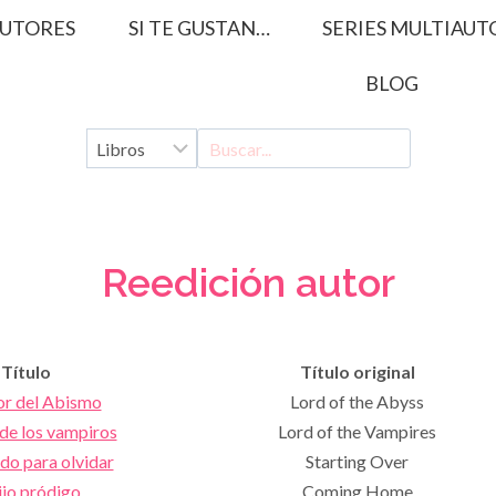
UTORES
SI TE GUSTAN…
SERIES MULTIAUT
BLOG
Reedición autor
Título
Título original
or del Abismo
Lord of the Abyss
 de los vampiros
Lord of the Vampires
do para olvidar
Starting Over
hijo pródigo
Coming Home