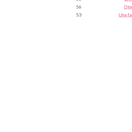
56
Din
53
Una fa