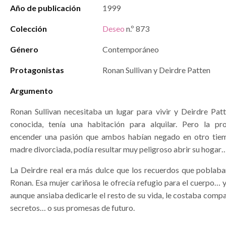
Año de publicación
1999
Colección
Deseo
n.º 873
Género
Contemporáneo
Protagonistas
Ronan Sullivan y Deirdre Patten
Argumento
Ronan Sullivan necesitaba un lugar para vivir y Deirdre Patt
conocida, tenía una habitación para alquilar. Pero la pr
encender una pasión que ambos habían negado en otro tiem
madre divorciada, podía resultar muy peligroso abrir su hogar…
La Deirdre real era más dulce que los recuerdos que poblaba
Ronan. Esa mujer cariñosa le ofrecía refugio para el cuerpo… y
aunque ansiaba dedicarle el resto de su vida, le costaba compar
secretos… o sus promesas de futuro.