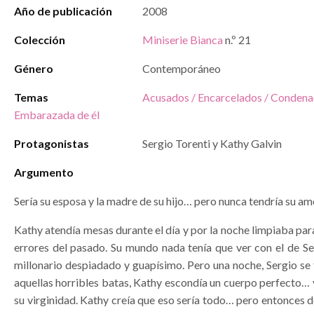
Año de publicación
2008
Colección
Miniserie Bianca
n.º 21
Género
Contemporáneo
Temas
Acusados / Encarcelados / Conden
Embarazada de él
Protagonistas
Sergio Torenti y Kathy Galvin
Argumento
Sería su esposa y la madre de su hijo… pero nunca tendría su am
Kathy atendía mesas durante el día y por la noche limpiaba par
errores del pasado. Su mundo nada tenía que ver con el de Se
millonario despiadado y guapísimo. Pero una noche, Sergio se 
aquellas horribles batas, Kathy escondía un cuerpo perfecto… y
su virginidad. Kathy creía que eso sería todo… pero entonces 