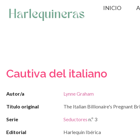
Saltar
INICIO
A
al
contenido
Cautiva del italiano
Autor/a
Lynne Graham
Título original
The Italian Billionaire's Pregnant B
Serie
Seductores
n.º 3
Editorial
Harlequin Ibérica