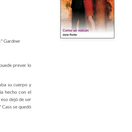
s" Gardner
 puede prever lo
paba su cuerpo y
ía hecho con el
 eso dejó de ser
 Y Cass se quedó