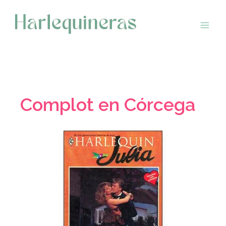
Saltar
al
contenido
Complot en Córcega