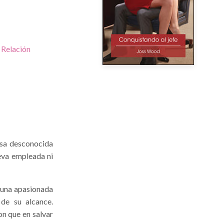
,
Relación
osa desconocida
ueva empleada ni
r una apasionada
 de su alcance.
n que en salvar