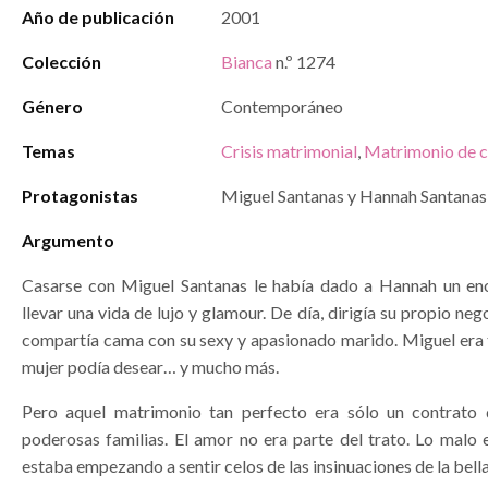
Año de publicación
2001
Colección
Bianca
n.º 1274
Género
Contemporáneo
Temas
Crisis matrimonial
,
Matrimonio de c
Protagonistas
Miguel Santanas y Hannah Santanas
Argumento
Casarse con Miguel Santanas le había dado a Hannah un eno
llevar una vida de lujo y glamour. De día, dirigía su propio neg
compartía cama con su sexy y apasionado marido. Miguel era 
mujer podía desear… y mucho más.
Pero aquel matrimonio tan perfecto era sólo un contrato 
poderosas familias. El amor no era parte del trato. Lo malo
estaba empezando a sentir celos de las insinuaciones de la bella