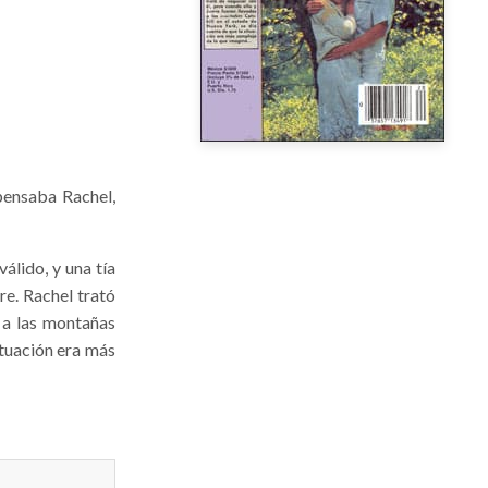
 pensaba Rachel,
álido, y una tía
re. Rachel trató
 a las montañas
ituación era más