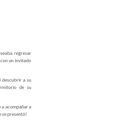
eseaba regresar
 con un invitado
 descubrir a su
rmitorio de su
ió a acompañar a
 se presentó!