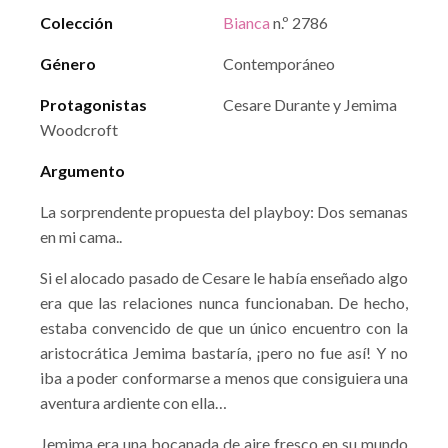
Colección
Bianca
n.º 2786
Género
Contemporáneo
Protagonistas
Cesare Durante y Jemima
Woodcroft
Argumento
La sorprendente propuesta del playboy: Dos semanas
en mi cama..
Si el alocado pasado de Cesare le había enseñado algo
era que las relaciones nunca funcionaban. De hecho,
estaba convencido de que un único encuentro con la
aristocrática Jemima bastaría, ¡pero no fue así! Y no
iba a poder conformarse a menos que consiguiera una
aventura ardiente con ella…
Jemima era una bocanada de aire fresco en su mundo