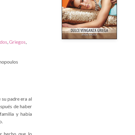
ados
,
Griegos
,
anopoulos
 su padre era al
espués de haber
familia y había
o.
er hecho que lo