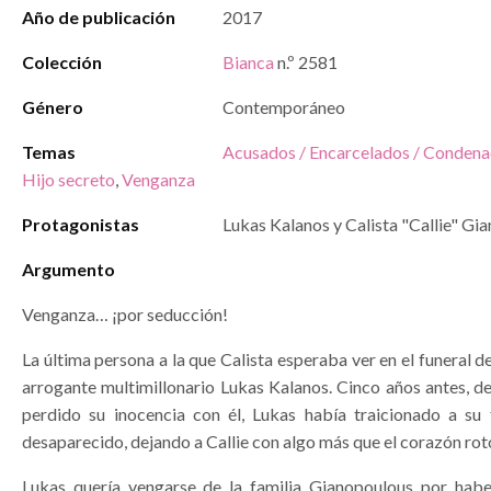
Año de publicación
2017
Colección
Bianca
n.º 2581
Género
Contemporáneo
Temas
Acusados / Encarcelados / Conden
Hijo secreto
,
Venganza
Protagonistas
Lukas Kalanos y Calista "Callie" Gi
Argumento
Venganza… ¡por seducción!
La última persona a la que Calista esperaba ver en el funeral de
arrogante multimillonario Lukas Kalanos. Cinco años antes, d
perdido su inocencia con él, Lukas había traicionado a su 
desaparecido, dejando a Callie con algo más que el corazón rot
Lukas quería vengarse de la familia Gianopoulous por hab