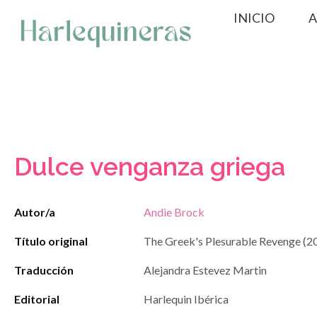
Saltar
INICIO
A
al
contenido
Dulce venganza griega
Autor/a
Andie Brock
Título original
The Greek's Plesurable Revenge (2
Traducción
Alejandra Estevez Martin
Editorial
Harlequin Ibérica