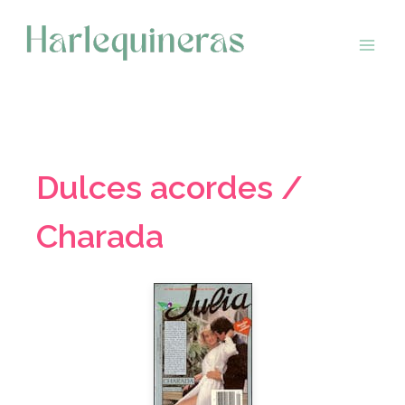
Saltar
al
contenido
Dulces acordes /
Charada