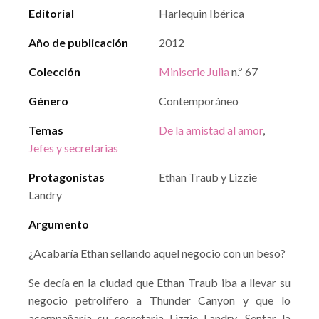
Editorial
Harlequin Ibérica
Año de publicación
2012
Colección
Miniserie Julia
n.º 67
Género
Contemporáneo
Temas
De la amistad al amor
,
Jefes y secretarias
Protagonistas
Ethan Traub y Lizzie
Landry
Argumento
¿Acabaría Ethan sellando aquel negocio con un beso?
Se decía en la ciudad que Ethan Traub iba a llevar su
negocio petrolífero a Thunder Canyon y que lo
acompañaría su secretaria Lizzie Landry. Sentar la