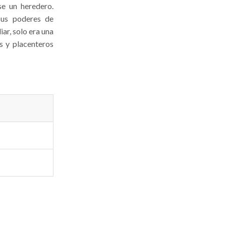
se un heredero.
sus poderes de
ar, solo era una
s y placenteros