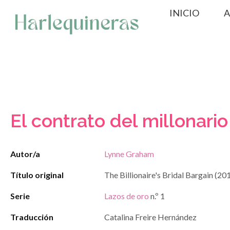
Saltar
INICIO
A
al
contenido
El contrato del millonario
Autor/a
Lynne Graham
Título original
The Billionaire's Bridal Bargain (20
Serie
Lazos de oro
n.º 1
Traducción
Catalina Freire Hernández