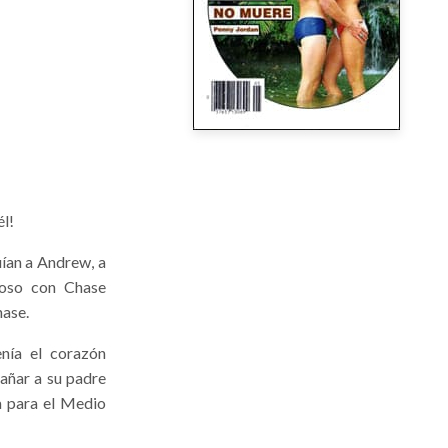
él!
ían a Andrew, a
troso con Chase
hase.
enía el corazón
añar a su padre
da para el Medio