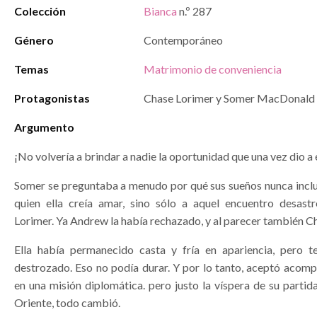
Colección
Bianca
n.º 287
Género
Contemporáneo
Temas
Matrimonio de conveniencia
Protagonistas
Chase Lorimer y Somer MacDonald
Argumento
¡No volvería a brindar a nadie la oportunidad que una vez dio a 
Somer se preguntaba a menudo por qué sus sueños nunca inclu
quien ella creía amar, sino sólo a aquel encuentro desas
Lorimer. Ya Andrew la había rechazado, y al parecer también C
Ella había permanecido casta y fría en apariencia, pero t
destrozado. Eso no podía durar. Y por lo tanto, aceptó acomp
en una misión diplomática. pero justo la víspera de su parti
Oriente, todo cambió.