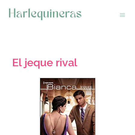
Saltar
al
contenido
El jeque rival