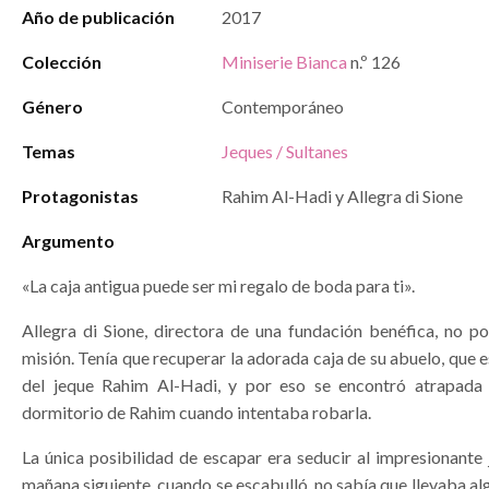
Año de publicación
2017
Colección
Miniserie Bianca
n.º 126
Género
Contemporáneo
Temas
Jeques / Sultanes
Protagonistas
Rahim Al-Hadi y Allegra di Sione
Argumento
«La caja antigua puede ser mi regalo de boda para ti».
Allegra di Sione, directora de una fundación benéfica, no po
misión. Tenía que recuperar la adorada caja de su abuelo, que
del jeque Rahim Al-Hadi, y por eso se encontró atrapada 
dormitorio de Rahim cuando intentaba robarla.
La única posibilidad de escapar era seducir al impresionante 
mañana siguiente, cuando se escabulló, no sabía que llevaba al