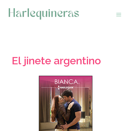
Saltar
al
contenido
El jinete argentino