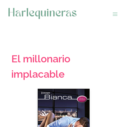
Saltar
al
contenido
El millonario
implacable