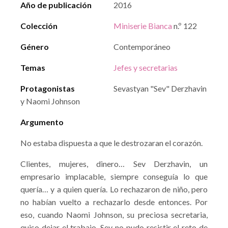
Año de publicación
2016
Colección
Miniserie Bianca
n.º 122
Género
Contemporáneo
Temas
Jefes y secretarias
Protagonistas
Sevastyan "Sev" Derzhavin
y Naomi Johnson
Argumento
No estaba dispuesta a que le destrozaran el corazón.
Clientes, mujeres, dinero… Sev Derzhavin, un
empresario implacable, siempre conseguía lo que
quería… y a quien quería. Lo rechazaron de niño, pero
no habían vuelto a rechazarlo desde entonces. Por
eso, cuando Naomi Johnson, su preciosa secretaria,
quiso dejar el trabajo, Sev no pudo resistir el reto de