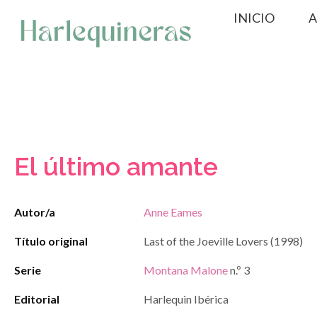
Saltar
INICIO
A
al
contenido
El último amante
Autor/a
Anne Eames
Título original
Last of the Joeville Lovers (1998)
Serie
Montana Malone
n.º 3
Editorial
Harlequin Ibérica