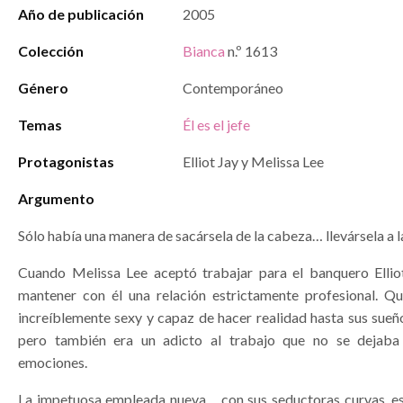
Año de publicación
2005
Colección
Bianca
n.º 1613
Género
Contemporáneo
Temas
Él es el jefe
Protagonistas
Elliot Jay y Melissa Lee
Argumento
Sólo había una manera de sacársela de la cabeza… llevársela a 
Cuando Melissa Lee aceptó trabajar para el banquero Ellio
mantener con él una relación estrictamente profesional. Qui
increíblemente sexy y capaz de hacer realidad hasta sus sueñ
pero también era un adicto al trabajo que no se dejaba 
emociones.
La impetuosa empleada nueva… con sus seductoras curvas, e