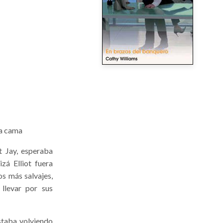
la cama
t Jay, esperaba
zá Elliot fuera
os más salvajes,
llevar por sus
staba volviendo