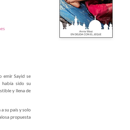
nes
o emir Sayid se
 había sido su
stible y llena de
a su país y solo
dalosa propuesta