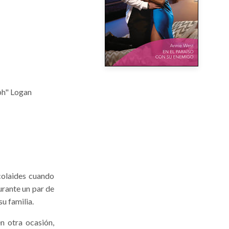
ph" Logan
colaides cuando
urante un par de
su familia.
n otra ocasión,