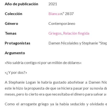
Año de publicación
2021
Colección
Bianca
n.º 2837
Género
Contemporáneo
Temas
Griegos
,
Relación fingida
Protagonistas
Damen Nicolaides y Stephanie "Ste
Argumento
«No saldría contigo ni por un millón de dólares»
«¿Y por dos?»
A Stephanie Logan le habría gustado abofetear a Damen Ni
este le hizo la propuesta de que se hiciera pasar por su novia d
meses, pero lo cierto era que necesitaba el dinero para salvar a 
Como el arrogante griego ya la había seducido y olvidado e