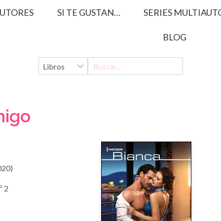
UTORES
SI TE GUSTAN…
SERIES MULTIAUT
BLOG
migo
020)
º 2