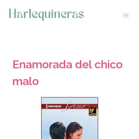
Saltar
al
contenido
Enamorada del chico
malo