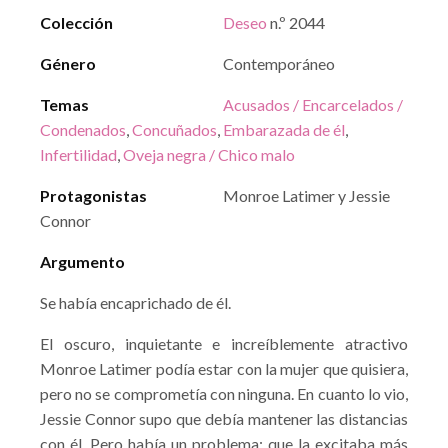
Colección
Deseo
n.º 2044
Género
Contemporáneo
Temas
Acusados / Encarcelados /
Condenados
,
Concuñados
,
Embarazada de él
,
Infertilidad
,
Oveja negra / Chico malo
Protagonistas
Monroe Latimer y Jessie
Connor
Argumento
Se había encaprichado de él.
El oscuro, inquietante e increíblemente atractivo
Monroe Latimer podía estar con la mujer que quisiera,
pero no se comprometía con ninguna. En cuanto lo vio,
Jessie Connor supo que debía mantener las distancias
con él. Pero había un problema: que la excitaba más