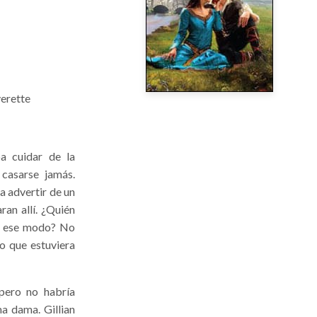
verette
ba cuidar de la
casarse jamás.
a advertir de un
ran allí. ¿Quién
de ese modo? No
o que estuviera
 pero no habría
a dama. Gillian