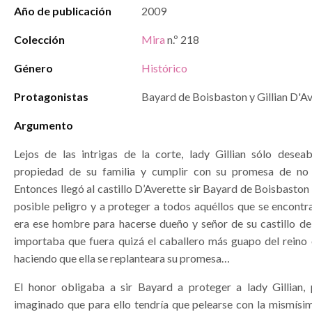
Año de publicación
2009
Colección
Mira
n.º 218
Género
Histórico
Protagonistas
Bayard de Boisbaston y Gillian D'A
Argumento
Lejos de las intrigas de la corte, lady Gillian sólo desea
propiedad de su familia y cumplir con su promesa de no 
Entonces llegó al castillo D’Averette sir Bayard de Boisbaston 
posible peligro y a proteger a todos aquéllos que se encontra
era ese hombre para hacerse dueño y señor de su castillo 
importaba que fuera quizá el caballero más guapo del reino 
haciendo que ella se replanteara su promesa…
El honor obligaba a sir Bayard a proteger a lady Gillian,
imaginado que para ello tendría que pelearse con la mismísim