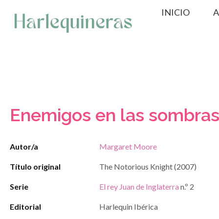
Saltar
INICIO
A
al
contenido
Enemigos en las sombra
Autor/a
Margaret Moore
Título original
The Notorious Knight (2007)
Serie
El rey Juan de Inglaterra
n.º 2
Editorial
Harlequin Ibérica