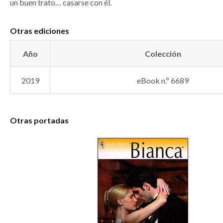
un buen trato… casarse con él.
Otras ediciones
Año
Colección
2019
eBook n.º 6689
Otras portadas