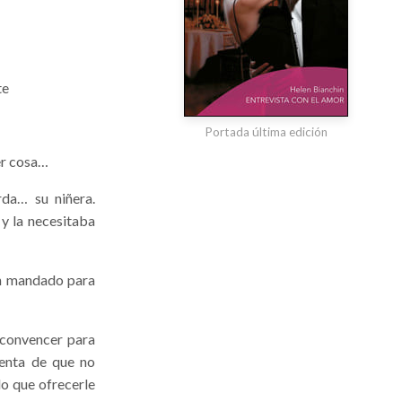
te
Portada última edición
er cosa…
da… su niñera.
y la necesitaba
ían mandado para
 convencer para
enta de que no
lo que ofrecerle