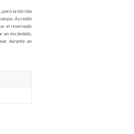
 pero la tórrida
 cuerpo. Accedió
ue el reservado
r un escándalo,
ear durante un