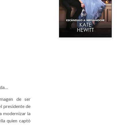
ada…
 imagen de ser
l presidente de
ra modernizar la
lla quien captó