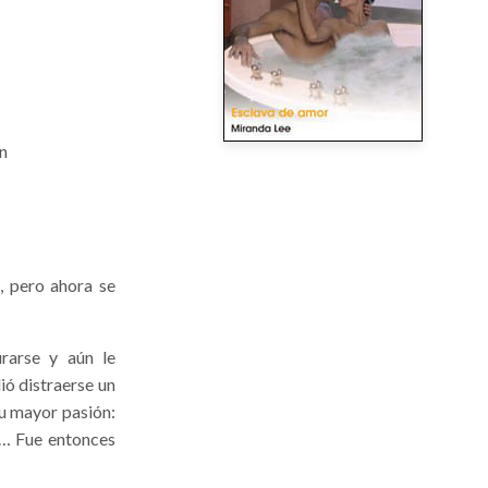
n
, pero ahora se
urarse y aún le
ó distraerse un
su mayor pasión:
l… Fue entonces