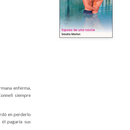
hermana enferma,
Connell siempre
ardó en perderlo
 él pagaría sus