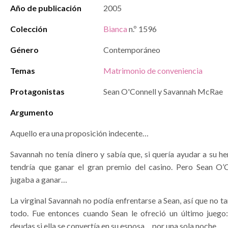
Año de publicación
2005
Colección
Bianca
n.º 1596
Género
Contemporáneo
Temas
Matrimonio de conveniencia
Protagonistas
Sean O'Connell y Savannah McRae
Argumento
Aquello era una proposición indecente…
Savannah no tenía dinero y sabía que, si quería ayudar a su 
tendría que ganar el gran premio del casino. Pero Sean O’
jugaba a ganar…
La virginal Savannah no podía enfrentarse a Sean, así que no t
todo. Fue entonces cuando Sean le ofreció un último juego:
deudas si ella se convertía en su esposa… por una sola noche.