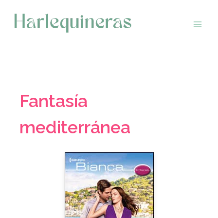
Saltar
al
contenido
Fantasía
mediterránea