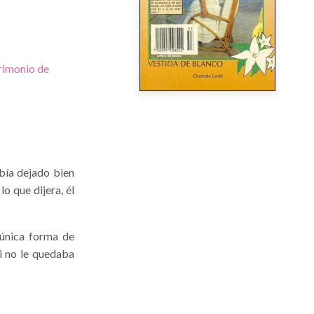
imonio de
bía dejado bien
o que dijera, él
a única forma de
si no le quedaba