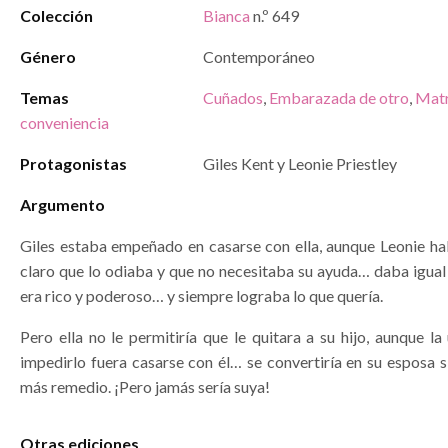
Colección
Bianca
n.º 649
Género
Contemporáneo
Temas
Cuñados
,
Embarazada de otro
,
Matr
conveniencia
Protagonistas
Giles Kent y Leonie Priestley
Argumento
Giles estaba empeñado en casarse con ella, aunque Leonie ha
claro que lo odiaba y que no necesitaba su ayuda… daba igual l
era rico y poderoso… y siempre lograba lo que quería.
Pero ella no le permitiría que le quitara a su hijo, aunque l
impedirlo fuera casarse con él… se convertiría en su esposa 
más remedio. ¡Pero jamás sería suya!
Otras ediciones