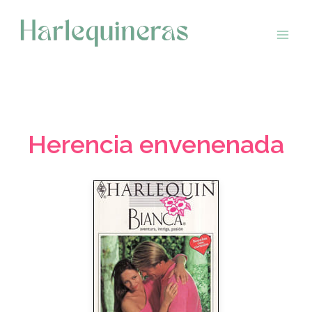
Saltar
al
contenido
Herencia envenenada