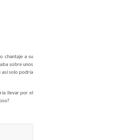
o chantaje a su
taba sobre unos
 así solo podría
ía llevar por el
ioso?