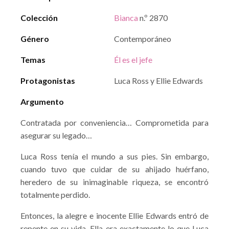
Colección
Bianca
n.º 2870
Género
Contemporáneo
Temas
Él es el jefe
Protagonistas
Luca Ross y Ellie Edwards
Argumento
Contratada por conveniencia… Comprometida para
asegurar su legado…
Luca Ross tenía el mundo a sus pies. Sin embargo,
cuando tuvo que cuidar de su ahijado huérfano,
heredero de su inimaginable riqueza, se encontró
totalmente perdido.
Entonces, la alegre e inocente Ellie Edwards entró de
repente en su vida. Ella era exactamente lo que Luca