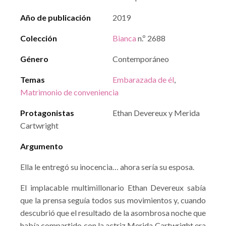
Año de publicación
2019
Colección
Bianca
n.º 2688
Género
Contemporáneo
Temas
Embarazada de él
,
Matrimonio de conveniencia
Protagonistas
Ethan Devereux y Merida
Cartwright
Argumento
Ella le entregó su inocencia… ahora sería su esposa.
El implacable multimillonario Ethan Devereux sabía
que la prensa seguía todos sus movimientos y, cuando
descubrió que el resultado de la asombrosa noche que
había compartido con la actriz Merida Cartwright era