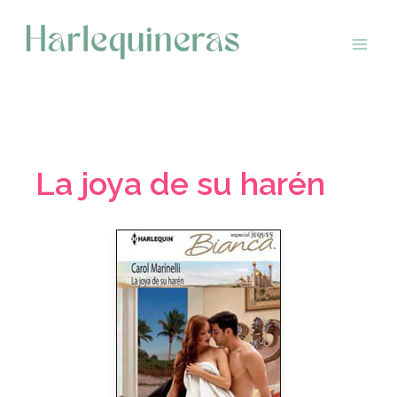
Saltar
al
contenido
La joya de su harén