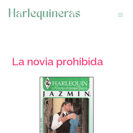
Saltar
al
contenido
La novia prohibida