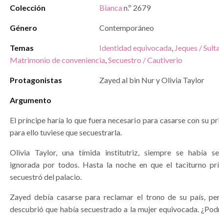
Colección
Bianca
n.º 2679
Género
Contemporáneo
Temas
Identidad equivocada
,
Jeques / Sult
Matrimonio de conveniencia
,
Secuestro / Cautiverio
Protagonistas
Zayed al bin Nur y Olivia Taylor
Argumento
El príncipe haría lo que fuera necesario para casarse con su 
para ello tuviese que secuestrarla.
Olivia Taylor, una tímida institutriz, siempre se había sen
ignorada por todos. Hasta la noche en que el taciturno pr
secuestró del palacio.
Zayed debía casarse para reclamar el trono de su país, pe
descubrió que había secuestrado a la mujer equivocada. ¿Podr