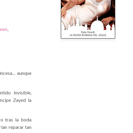
anes
,
princesa… aunque
tido invisible,
íncipe Zayed la
ro tras la boda
ían reparar tan