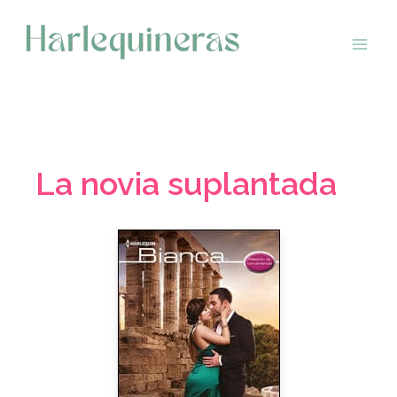
Saltar
al
contenido
La novia suplantada