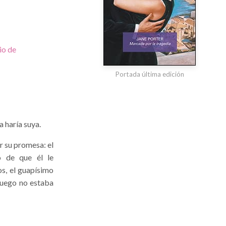
io de
Portada última edición
a haría suya.
r su promesa: el
o de que él le
s, el guapísimo
luego no estaba