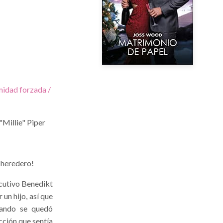
idad forzada /
"Millie" Piper
 heredero!
ecutivo Benedikt
un hijo, así que
uando se quedó
cción que sentía