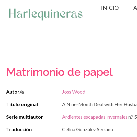
Saltar
INICIO
A
al
contenido
Matrimonio de papel
Autor/a
Joss Wood
Título original
A Nine-Month Deal with Her Husba
Serie multiautor
Ardientes escapadas invernales
n.º 5
Traducción
Celina González Serrano