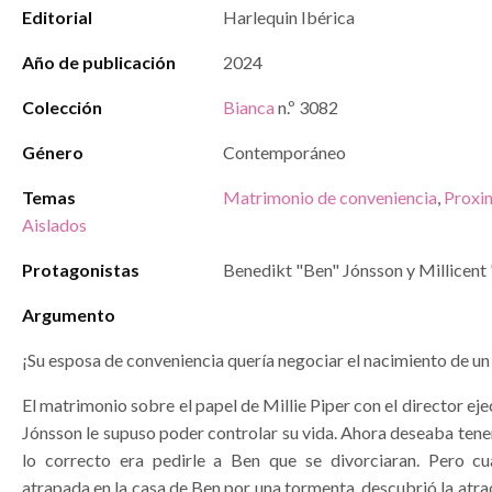
Editorial
Harlequin Ibérica
Año de publicación
2024
Colección
Bianca
n.º 3082
Género
Contemporáneo
Temas
Matrimonio de conveniencia
,
Proxim
Aislados
Protagonistas
Benedikt "Ben" Jónsson y Millicent 
Argumento
¡Su esposa de conveniencia quería negociar el nacimiento de un
El matrimonio sobre el papel de Millie Piper con el director ej
Jónsson le supuso poder controlar su vida. Ahora deseaba tener 
lo correcto era pedirle a Ben que se divorciaran. Pero c
atrapada en la casa de Ben por una tormenta, descubrió la atra