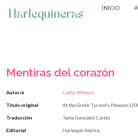
Saltar
INICIO
A
al
contenido
Mentiras del corazón
Autor/a
Cathy Williams
Título original
At the Greek Tycoon's Pleasure (20
Traducción
Tania González Cortés
Editorial
Harlequin Ibérica