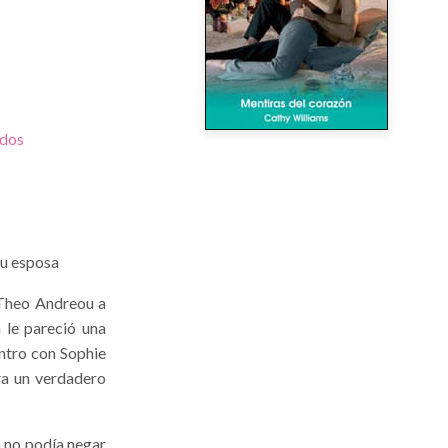
ados
su esposa
 Theo Andreou a
a le pareció una
ntro con Sophie
era un verdadero
a no podía negar