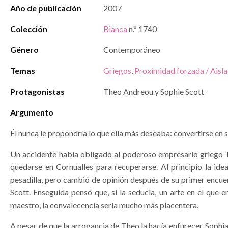
Año de publicación
2007
Colección
Bianca
n.º 1740
Género
Contemporáneo
Temas
Griegos
,
Proximidad forzada / Aisl
Protagonistas
Theo Andreou y Sophie Scott
Argumento
Él nunca le propondría lo que ella más deseaba: convertirse en 
Un accidente había obligado al poderoso empresario griego
quedarse en Cornualles para recuperarse. Al principio la ide
pesadilla, pero cambió de opinión después de su primer encue
Scott. Enseguida pensó que, si la seducía, un arte en el que 
maestro, la convalecencia sería mucho más placentera.
A pesar de que la arrogancia de Theo la hacía enfurecer, Sophi